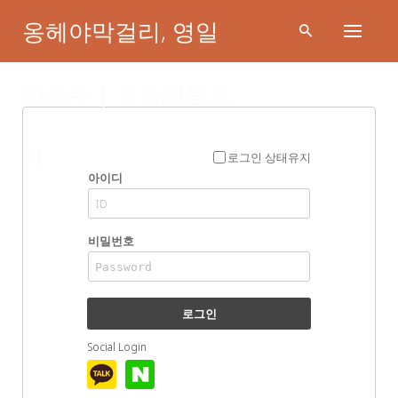
Skip
옹헤야막걸리, 영일
to
content
만소주 | 청슬전통도
로그인
가
로그인 상태유지
아이디
비밀번호
로그인
Social Login