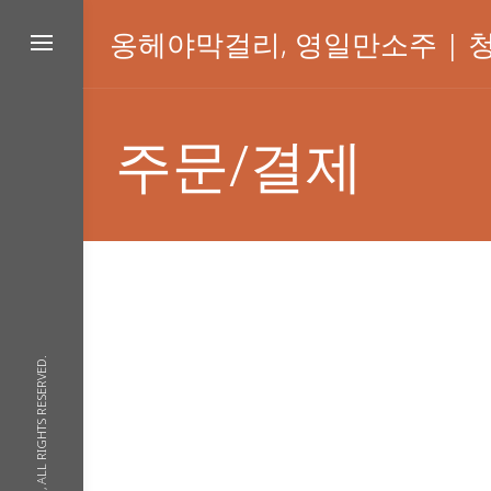
Skip
to
옹헤야막걸리, 영일만소주 |
content
주문/결제