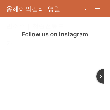
Skip
옹헤야막걸리, 영일
to
content
만소주 | 청슬전통도
Follow us on Instagram
인스타그램
가