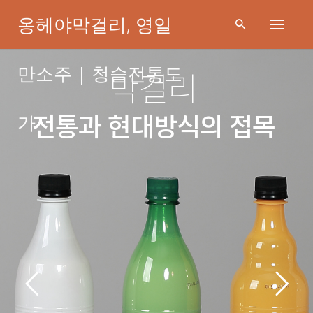
Skip
옹헤야막걸리, 영일
to
content
만소주 | 청슬전통도
사업분야
가