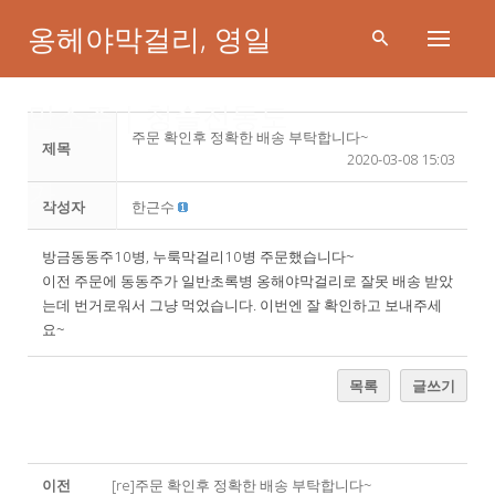
Skip
옹헤야막걸리, 영일
to
content
만소주 | 청슬전통도
주문 확인후 정확한 배송 부탁합니다~
제목
문의게시판
2020-03-08 15:03
가
작성자
한근수
방금동동주10병, 누룩막걸리10병 주문했습니다~
이전 주문에 동동주가 일반초록병 옹해야막걸리로 잘못 배송 받았
는데 번거로워서 그냥 먹었습니다. 이번엔 잘 확인하고 보내주세
요~
목록
글쓰기
이전
[re]주문 확인후 정확한 배송 부탁합니다~