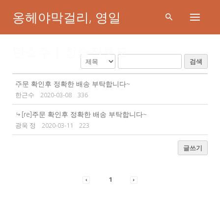
Skip
옹헤야막걸리, 영일
to
content
만소주 | 청슬전통도
검색
문의게시판
가
주문 확인후 정확한 배송 부탁합니다~
한근수
2020-03-08
336
[re]주문 확인후 정확한 배송 부탁합니다~
광욱 정
2020-03-11
223
글쓰기
1