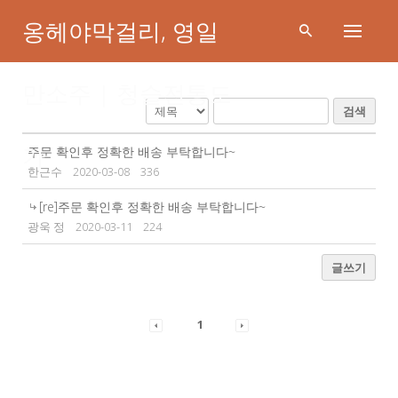
Skip
옹헤야막걸리, 영일
to
content
만소주 | 청슬전통도
검색
문의게시판
가
주문 확인후 정확한 배송 부탁합니다~
한근수
2020-03-08
336
[re]주문 확인후 정확한 배송 부탁합니다~
광욱 정
2020-03-11
224
글쓰기
1